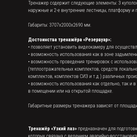
Тренажер содержит следующие элементы: 3 куполооб
наружные и 2-е внутренние лестницы, платформу и 
Габариты: 3707x2000x2690 мм.
Достоинства тренажёра «Резервуар»:
• позволяет установить видеокамеру для осуществ
• возможность использования как в зоне задымления
• возможность проведения тренировок с использо
(теплоотражательных комплектов, средств локальн
комплектов, комплектов СИЗ и т.д.) различных прои
• возможность использования как отдельно, так и 
в помещении или на открытой площадке.
Габаритные размеры тренажера зависят от площади
Тренажёр «Узкий лаз»
предназначен для подготовк
которых связана с ведением аварийно-восстановит