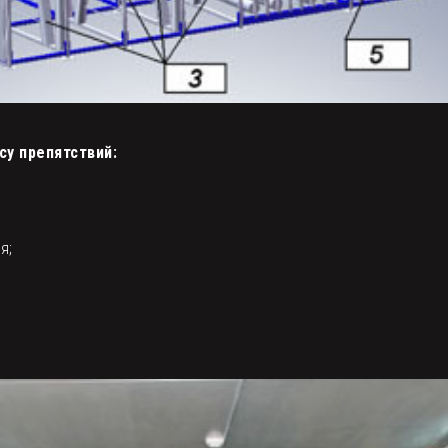
у препятствий:
я;