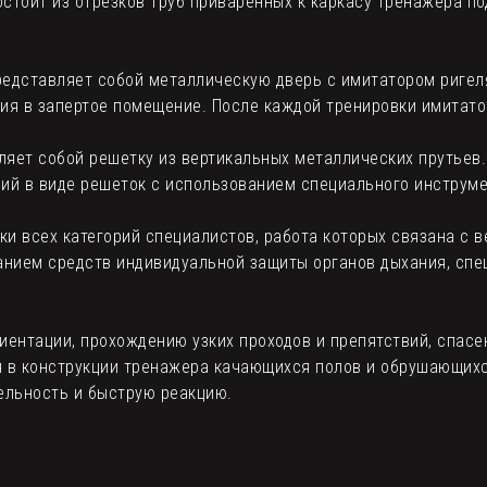
стоит из отрезков труб приваренных к каркасу тренажера по
едставляет собой металлическую дверь с имитатором ригеля
ия в запертое помещение. После каждой тренировки имитато
яет собой решетку из вертикальных металлических прутьев
ий в виде решеток с использованием специального инструме
ки всех категорий специалистов, работа которых связана с 
анием средств индивидуальной защиты органов дыхания, сп
иентации, прохождению узких проходов и препятствий, спас
я в конструкции тренажера качающихся полов и обрушающихс
ельность и быструю реакцию.