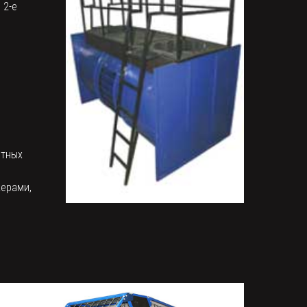
 2-е
итных
жерами,