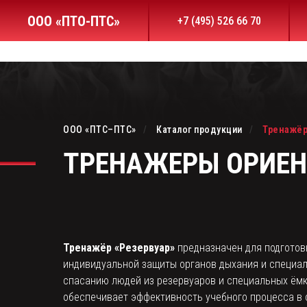
ООО «ПТО-ПТС»
АО «ПТС»
+7 (495) 526 66 70
Продукция
Распродажа
Услуги
Компрессоры
Контакты
Завод — изготовитель АО «ПТС
Дыхательная техника
Материалы для скачивания
+7 (495) 526 66 70
Проверочное оборудование
Реквизиты
zakaz@pto-pts.ru
Специальная защитная оде
Средства спасения
Средства индивидуально
Оборудование для пожарн
Тренажёрные комплекс
Модульные здания
Учебные плакаты
постов ГДЗС
ООО «ПТС–ПТС»
/
Каталог продукции
/
Тренажё
ТРЕНАЖЕРЫ ОРИЕ
Тренажёр «Резервуар»
предназначен для подготов
индивидуальной защиты органов дыхания и специал
спасанию людей из резервуаров и специальных ёмк
обеспечивает эффективность учебного процесса в 