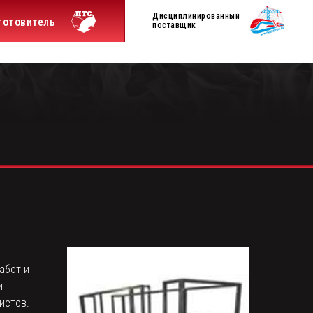
Дисциплинированный
готовитель
поставщик
абот и
и
истов.