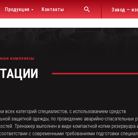
Продукция
Контакты
Завод — из
»
жда
й защиты
ых депо, АСФ, баз и
ы
рные комплексы
НТАЦИИ
ки всех категорий специалистов, с использованием средств
ьной защитной одежды, по проведению аварийно-спасательных р
остей. Тренажер выполнен в виде компактной копии резервуара 
соответствии с современными требованиями подготовки специал