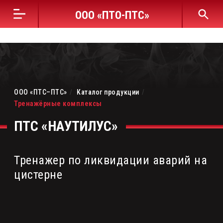
ООО «ПТО-ПТС»
Продукция
Распродажа
ПТС «НАУТИЛУС»
Компрессоры
ООО «ПТС–ПТС»
/
Каталог продукции
/
Дыхательная техника
Тренажёрные комплексы
Проверочное оборудование
Специальная защитная одежда
Средства спасения
Тренажер по ликвидации аварий на
Средства индивидуальной защиты
цистерне
Оборудование для пожарных депо,
АСФ, баз и постов ГДЗС
Тренажёрные комплексы
Модульные здания