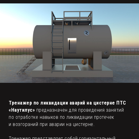
Учебные плакаты
Услуги
Контакты
Завод — изготовитель АО «ПТС»
Материалы для скачивания
Реквизиты
Тренажер по ликвидации аварий на цистерне ПТС
+7 (495) 526 66 70
«Наутилус»
предназначен для проведения занятий
zakaz@pto-pts.ru
по отработке навыков по ликвидации протечек
и возгораний при аварии на цистерне.
Тренажер представляет собой горизонтальный