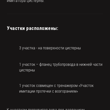
имитатора цистерны.
Участки расположены:
3 участка - на поверхности цистерны
СМОТРИТЕ ТАКЖЕ
1 участок – фланец трубопровода в нижней части
цистерны
1 участок совмещен с тренажером «Участок
имитации протечки с возгоранием»
К участкам подводится вода под давлением.