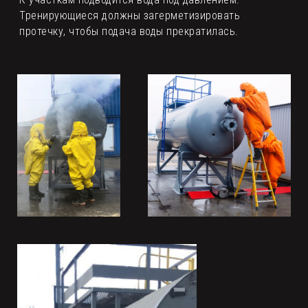
Тренирующиеся должны загерметизировать
протечку, чтобы подача воды прекратилась.
OOО «ПТО-ПТС»
+7 (495) 526 66 70
zakaz@pto-pts.ru
Россия, 142153, Московская область, городской
округ Подольск, д. Слащево, д. 1, стр. 1.
с 8:30 до 17:00 / ПН-ПТ
Все права защищены © ООО «ПТО-ПТС»