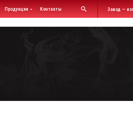
Продукция
Контакты
Завод — из
»
жда
й защиты
ых депо, АСФ, баз и
ы