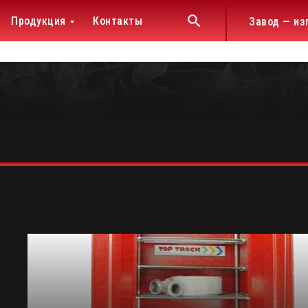
Продукция
Контакты
Завод — из
»
жда
й защиты
ых депо, АСФ, баз и
ы