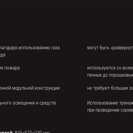
благодаря использованию газа
могут быть «разверну
еде
ия пожара
используются со всем
пенных до порошковых
енной модульной конструкции
не требуют больших з
льного освещения и средств
Использование тренаж
при проведении сорев
невой:
835×570×230 мм