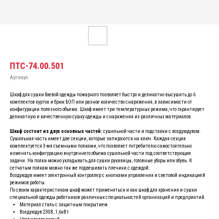
ПТС-74.00.501
Артикул:
Шкаф для сушки боевой одежды пожарного позволяет быстро и деликатно высушить до 6
комплектов курток и брюк БОП или разное количество снаряжения, в зависимости от
конфигурации полезного объема. Шкаф имеет три температурных режима, что гарантирует
деликатную и качественную сушку одежды и снаряжения из различных материалов.
Шкаф состоит из двух основных частей:
сушильной части и подставки с воздуходувом.
Сушильная часть имеет две секции, которые запираются на ключ. Каждая секция
комплектуется 3-мя съемными полками, что позволяет потребителю самостоятельно
изменять конфигурацию внутреннего объема сушильной части под соответствующие
задачи. На полки можно укладывать для сушки рукавицы, головные уборы или обувь. К
сетчатым полкам можно так же подвешивать плечики с одеждой.
Воздуходув имеет электронный контроллер с кнопками управления и световой индикацией
режимов работы.
По своим характеристикам шкаф может применяться и как шкаф для хранения и сушки
специальной одежды работников различных специальностей организаций и предприятий.
Материал сталь с защитным покрытием
Воздуходув 230В, 1,6кВт