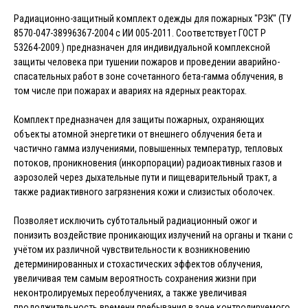
Радиационно-защитный комплект одежды для пожарных "РЗК" (ТУ
8570-047-38996367-2004 с ИИ 005-2011. Соответствует ГОСТ Р
53264-2009.) предназначен для индивидуальной комплексной
защиты человека при тушении пожаров и проведении аварийно-
спасательных работ в зоне сочетанного бета-гамма облучения, в
том числе при пожарах и авариях на ядерных реакторах.
Комплект предназначен для защиты пожарных, охраняющих
объекты атомной энергетики от внешнего облучения бета и
частично гамма излучениями, повышенных температур, тепловых
потоков, проникновения (инкорпорации) радиоактивных газов и
аэрозолей через дыхательные пути и пищеварительный тракт, а
также радиактивного загрязнения кожи и слизистых оболочек.
Позволяет исключить субтотальный радиационный ожог и
понизить воздействие проникающих излучений на органы и ткани с
учётом их различной чувствительности к возникновению
детерминированных и стохастических эффектов облучения,
увеличивая тем самым вероятность сохранения жизни при
неконтролируемых переоблучениях, а также увеличивая
продолжительность времени пребывания в зоне контролируемого