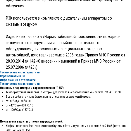
облучения.
РЗК используется в комплекте с дыхательным аппаратом со
сжатым воздухом.
Изделие включено в «Нормы табельной положенности пожарно-
технического вооружения и аварийно-спасательного
оборудования для основных и специальных пожарных
автомобилей, изготавливаемых с 2006 года»(Приказ МЧС России от
28.03.2014 № 142 «О внесении изменений в Приказ МЧС России от
25.07.2006 №425»).
Технические характеристики
Сертификаты и РЭ
Информация о стоимости
Технические характеристики
Основные параметры и характеристики "РЗК":
Температурный интервал, в котором допускается использование комплекта, ⁰С: -40...+150
Время работы, мин, не более, при температуре окружающей среды:
от -40⁰С до +40⁰С: 20
от +40⁰С до +100⁰С: 15
от +100⁰С до +150⁰С: 3
Показатели защиты от ионизирующих лучей:
Коэффициент ослабления внешнего облучения бета-излучением с энергией до 2 МэВ (источник
Sr⁵⁷), не менее: 150