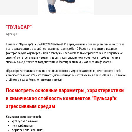
"ПУЛЬСАР"
Артикул:
Комплект "Пульсар" (ТУ 8570-052-38996367-2011) предназначен для защиты личного состава
противопожарных и аварийно-спасательных служб МЧС России от опасных и вредных
факторов окружающей среды при проведении вспомогательных работ таких как: оцепление
опасной зоны, дегазация и дезактивация изолирующих костюмов после пребывания их в
опасной зоне, а также от воздействий неблагоприятных климатических факторов.
«Пульсар» изготавливается из специального полимерного материала, сочетающего в себе
негорючесть и маслобензостойкость, повышенную химостойкость, в т.ч. к БОВ и КРТ, а также
стойкость к воздействию тепловых потоков.
Посмотреть основные параметры, характеристики
и химическая стойкость комплектов "Пульсар"к
агрессивным средам
Комплект включает в себя:
куртку с капюшоном;
полукомбинезон;
перчатки специальные;