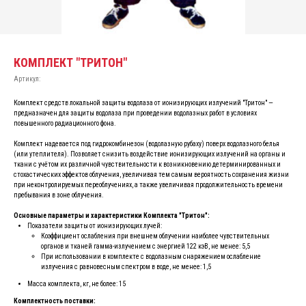
КОМПЛЕКТ "ТРИТОН"
Артикул:
Комплект средств локальной защиты водолаза от ионизирующих излучений "Тритон" —
предназначен для защиты водолаза при проведении водолазных работ в условиях
повышенного радиационного фона.
Комплект надевается под гидрокомбинезон (водолазную рубаху) поверх водолазного белья
(или утеплителя). Позволяет снизить воздействие ионизирующих излучений на органы и
ткани с учётом их различной чувствительности к возникновению детерминированных и
стохастических эффектов облучения, увеличивая тем самым вероятность сохранения жизни
при неконтролируемых переоблучениях, а также увеличивая продолжительность времени
пребывания в зоне облучения.
Основные параметры и характеристики Комплекта "Тритон":
Показатели защиты от ионизирующих лучей:
Коэффициент ослабления при внешнем облучении наиболее чувствительных
органов и тканей гамма-излучением с энергией 122 кэВ, не менее: 5,5
При использовании в комплекте с водолазным снаряжением ослабление
излучения с равновесным спектром в воде, не менее: 1,5
Масса комплекта, кг, не более: 15
Комплектность поставки: