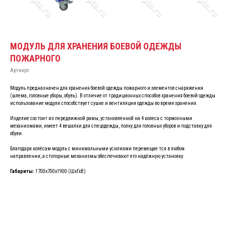
МОДУЛЬ ДЛЯ ХРАНЕНИЯ БОЕВОЙ ОДЕЖДЫ
ПОЖАРНОГО
Артикул:
Модуль предназначен для хранения боевой одежды пожарного и элементов снаряжения
(шлема, головные уборы, обувь). В отличие от традиционных способов хранения боевой одежды
использование модуля способствует сушке и вентиляции одежды во время хранения.
Изделие состоит из передвижной рамы, установленной на 4 колеса с тормозными
механизмами, имеет 4 вешалки для спецодежды, полку для головных уборов и подставку для
обуви.
Благодаря колёсам модуль с минимальными усилиями перемещае тся в любом
направлении, а стопорные механизмы обеспечивают его надёжную установку.
Габариты:
1700х700х1900 (ШхГхВ)