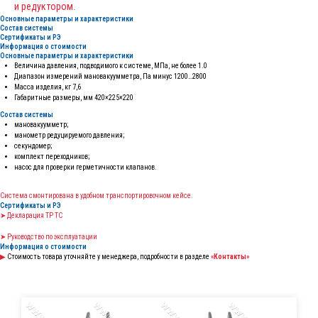
и редуктором.
Основные параметры и характеристики
Состав системы
Сертификаты и РЭ
Информация о стоимости
Основные параметры и характеристики
Величина давления, подводимого к системе, МПа, не более 1.0
Диапазон измерений мановакуумметра, Па минус 1200…2800
Масса изделия, кг 7,6
Габаритные размеры, мм 420×225×220
Состав системы
мановакуумметр;
манометр редуцируемого давления;
секундомер;
комплект переходников;
насос для проверки герметичности клапанов.
Система смонтирована в удобном транспортировочном кейсе.
Сертификаты и РЭ
➤ Декларация ТР ТС
➤ Руководство по эксплуатации
Информация о стоимости
▶
Стоимость товара уточняйте у менеджера, подробности в разделе
«Контакты»