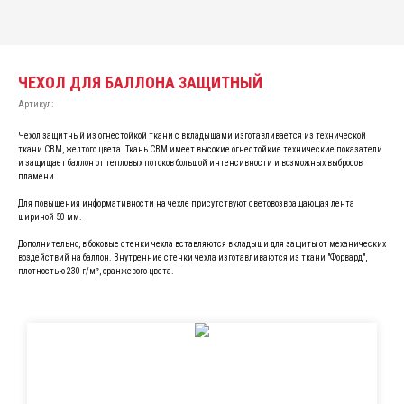
ЧЕХОЛ ДЛЯ БАЛЛОНА ЗАЩИТНЫЙ
Артикул:
Чехол защитный из огнестойкой ткани с вкладышами изготавливается из технической
ткани СВМ, желтого цвета. Ткань СВМ имеет высокие огнестойкие технические показатели
и защищает баллон от тепловых потоков большой интенсивности и возможных выбросов
пламени.
Для повышения информативности на чехле присутствуют световозвращающая лента
шириной 50 мм.
Дополнительно, в боковые стенки чехла вставляются вкладыши для защиты от механических
воздействий на баллон. Внутренние стенки чехла изготавливаются из ткани "Форвард",
плотностью 230 г/м², оранжевого цвета.